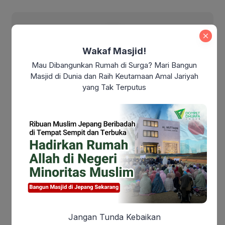
Dompet Dhuafa Jabar
Wakaf Masjid!
Mau Dibangunkan Rumah di Surga? Mari Bangun
Dompet Dhuafa Jabar
Masjid di Dunia dan Raih Keutamaan Amal Jariyah
yang Tak Terputus
You might also like
Jangan Tunda Kebaikan
Maulid Nabi Muhammad
Makna Maulid Nabi