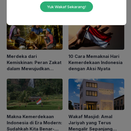
SAW: Sejarah, Makna,
Muhammad SAW:
Yuk Wakaf Sekarang!
Refleksi Diri, dan Amalan
Meneladani Akhlak
yang Dianjurkan
Rasulullah dalam
Kehidupan Sehari-hari
Merdeka dari
10 Cara Memaknai Hari
Kemiskinan: Peran Zakat
Kemerdekaan Indonesia
dalam Mewujudkan
dengan Aksi Nyata
Indonesia yang Lebih
Sejahtera
Makna Kemerdekaan
Wakaf Masjid: Amal
Indonesia di Era Modern:
Jariyah yang Terus
Sudahkah Kita Benar-
Mengalir Sepanjang