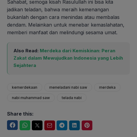
Sahabat, semoga kisah Rasulullah ini bisa kita
jadikan teladan, bahwa meraih kemenangan
bukanlah dengan cara menindas atau membalas
dendam. Melainkan untuk menebar kemaslahatan,
memberi manfaat dan melindungi sesama umat.
Also Read:
Merdeka dari Kemiskinan: Peran
Zakat dalam Mewujudkan Indonesia yang Lebih
Sejahtera
kemerdekaan
meneladani nabi saw
merdeka
nabi muhammad saw
telada nabi
Share this:
Facebook
WhatsApp
Twitter
Email
Telegram
LinkedIn
Pinterest