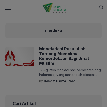
merdeka
Meneladani Rasulullah
Tentang Memaknai
Kemerdekaan Bagi Umat
Muslim
17 Agustus menjadi hari bersejarah bagi
Indonesia, yang mana telah dicapai
sebagai bentuk kemenangan dari
by
Dompet Dhuafa Jabar
penindasan yang telah dilakukan
penjajah. Tak hanya Indonesia, hari
kemenangan juga pernah dirasakan
oleh Rasulullah atas capaiannya, yang
Cari Artikel
dalam sejarah Islam disebut sebagai