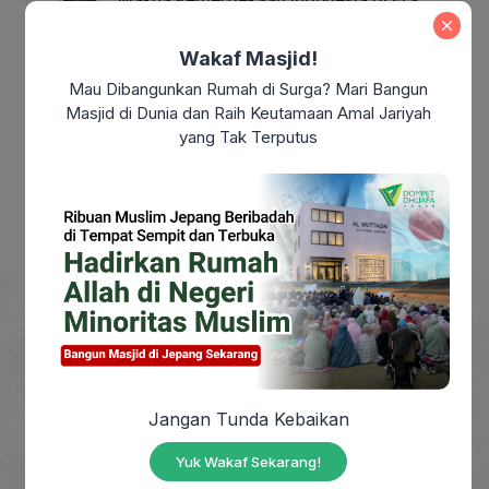
Modern: Sudahkah Kita Benar-Benar
Merdeka?
Wakaf Masjid!
Mau Dibangunkan Rumah di Surga? Mari Bangun
Makna Maulid Nabi Muhammad SAW:
Masjid di Dunia dan Raih Keutamaan Amal Jariyah
Meneladani Akhlak Rasulullah dalam
yang Tak Terputus
Kehidupan Sehari-hari
DOMPET DHUAFA adalah Lembaga Nirlaba milik
Jangan Tunda Kebaikan
masyarakat, berdiri sejak tahun 1993, yang
berkhidmat mengangkat harkat sosial masyarakat
Yuk Wakaf Sekarang!
dhuafa dengan mendayagunakan zakat, infak,