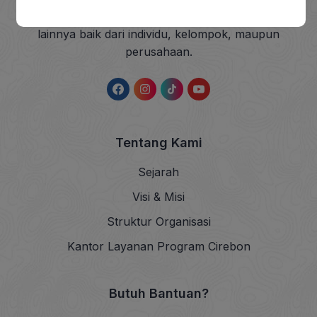
sedekah dan wakaf (ZISWAF) serta dana sosial
lainnya baik dari individu, kelompok, maupun
perusahaan.
Tentang Kami
Sejarah
Visi & Misi
Struktur Organisasi
Kantor Layanan Program Cirebon
Butuh Bantuan?