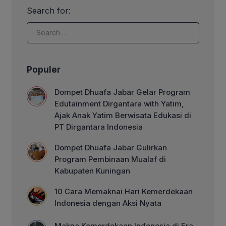
pembebasan kota Mekkah atau Fathu
Search for:
Mekkah. Semula kota Makkah
merupakan wilayah yang dikuasai
kelompok Quraisy yang memusuhi […]
Populer
Dompet Dhuafa Jabar Gelar Program
Edutainment Dirgantara with Yatim,
Ajak Anak Yatim Berwisata Edukasi di
PT Dirgantara Indonesia
Dompet Dhuafa Jabar Gulirkan
Program Pembinaan Mualaf di
Kabupaten Kuningan
10 Cara Memaknai Hari Kemerdekaan
Indonesia dengan Aksi Nyata
Makna Kemerdekaan Indonesia di Era