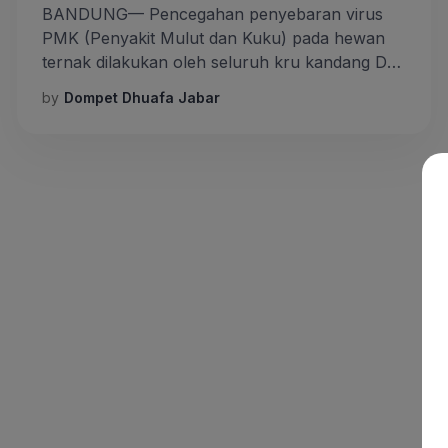
BANDUNG— Pencegahan penyebaran virus
PMK (Penyakit Mulut dan Kuku) pada hewan
ternak dilakukan oleh seluruh kru kandang DD
Farm. Mengikuti arahan dari dinas peternakan
by
Dompet Dhuafa Jabar
untuk melakukan tindakan preventif. DD Farm
merupakan sentra ternak milik Dompet Dhuafa
Jabar yang ada di Kecamatan Cimenyan,
Kabupaten Bandung. Program ini
memberdayakan peternak dhuafa melalui
aktivitas pengadaan dan penggemukan domba.
[…]