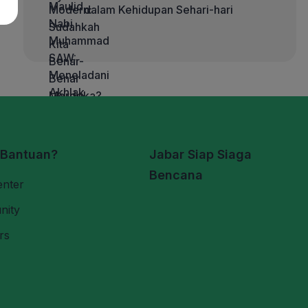
dalam Kehidupan Sehari-hari
 Bantuan?
Jabar Siap Siaga
Bencana
enter
nity
rs