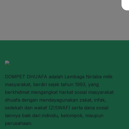
DOMPET DHUAFA adalah Lembaga Nirlaba milik
masyarakat, berdiri sejak tahun 1993, yang
berkhidmat mengangkat harkat sosial masyarakat
dhuafa dengan mendayagunakan zakat, infak,
sedekah dan wakaf (ZISWAF) serta dana sosial
lainnya baik dari individu, kelompok, maupun
perusahaan.