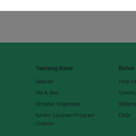
Tentang Kami
Butuh
Sejarah
Help C
Visi & Misi
Commu
Struktur Organisasi
Webina
Kantor Layanan Program
FAQs
Cirebon