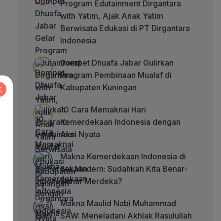
Program Edutainment Dirgantara
with Yatim, Ajak Anak Yatim
Berwisata Edukasi di PT Dirgantara
Indonesia
Dompet Dhuafa Jabar Gulirkan
Program Pembinaan Mualaf di
Kabupaten Kuningan
10 Cara Memaknai Hari
Kemerdekaan Indonesia dengan
Aksi Nyata
Makna Kemerdekaan Indonesia di
Era Modern: Sudahkah Kita Benar-
Benar Merdeka?
Makna Maulid Nabi Muhammad
SAW: Meneladani Akhlak Rasulullah