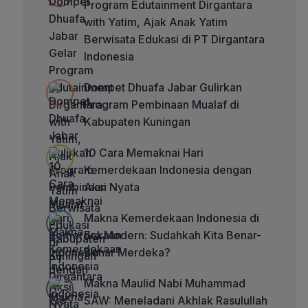
Program Edutainment Dirgantara
with Yatim, Ajak Anak Yatim
Berwisata Edukasi di PT Dirgantara
Indonesia
Dompet Dhuafa Jabar Gulirkan
Program Pembinaan Mualaf di
Kabupaten Kuningan
10 Cara Memaknai Hari
Kemerdekaan Indonesia dengan
Aksi Nyata
Makna Kemerdekaan Indonesia di
Era Modern: Sudahkah Kita Benar-
Benar Merdeka?
Makna Maulid Nabi Muhammad
SAW: Meneladani Akhlak Rasulullah