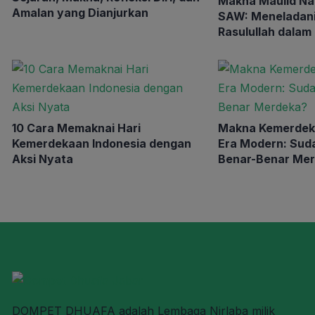
Makna Maulid N
Amalan yang Dianjurkan
SAW: Meneladani
Rasulullah dalam
Sehari-hari
10 Cara Memaknai Hari
Makna Kemerdeka
Kemerdekaan Indonesia dengan
Era Modern: Sud
Aksi Nyata
Benar-Benar Me
DOMPET DHUAFA adalah Lembaga Nirlaba milik