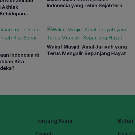
abi Muhammad
Indonesia yang Lebih Sejahtera
 Akhlak
 Kehidupan
Wakaf Masjid: Amal Jariyah yang
Terus Mengalir Sepanjang Hayat
an Indonesia di
ahkah Kita
rdeka?
Tentang Kami
Butuh
Sejarah
Help C