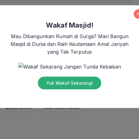
Wakaf Masjid!
 raya Idhul Adha adalah prioritas kami sebagai kru
Mau Dibangunkan Rumah di Surga? Mari Bangun
tifikasi kesehatan dari hewan ternak mulai dari
Masjid di Dunia dan Raih Keutamaan Amal Jariyah
urnaan fisik hewan ternak.” Ucap Agus Purnama,
yang Tak Terputus
Jangan Tunda Kebaikan
dalam Mewujudkan Indonesia yang Lebih Sejahtera
Yuk Wakaf Sekarang!
rban
kurban jadi manfaat
pemberdayaan
quality control
tebar hewan kurban