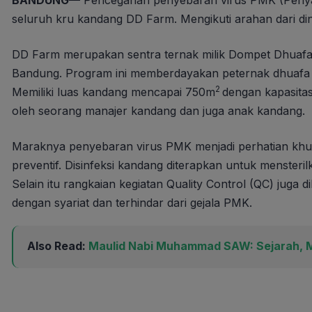
BANDUNG—
Pencegahan penyebaran virus PMK (Penyak
seluruh kru kandang DD Farm. Mengikuti arahan dari di
DD Farm merupakan sentra ternak milik Dompet Dhuafa
Bandung. Program ini memberdayakan peternak dhuafa 
2
Memiliki luas kandang mencapai 750m
dengan kapasita
oleh seorang manajer kandang dan juga anak kandang.
Maraknya penyebaran virus PMK menjadi perhatian khu
preventif. Disinfeksi kandang diterapkan untuk menster
Selain itu rangkaian kegiatan Quality Control (QC) jug
dengan syariat dan terhindar dari gejala PMK.
Also Read:
Maulid Nabi Muhammad SAW: Sejarah, Ma