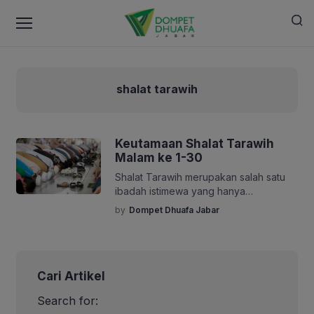
shalat tarawih
Keutamaan Shalat Tarawih
Malam ke 1-30
Shalat Tarawih merupakan salah satu
ibadah istimewa yang hanya
dilaksanakan pada bulan Ramadhan.
by
Dompet Dhuafa Jabar
Ibadah ini menjadi pelengkap puasa,
menghadirkan ketenangan jiwa, serta
mendekatkan diri kepada Allah SWT.
Umat Islam dianjurkan untuk
Cari Artikel
mengerjakannya sebagai bentuk
ketaatan dan pengharapan akan
Search for:
limpahan pahala serta ampunan di