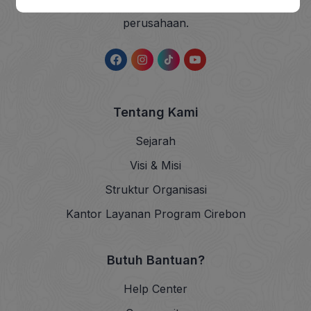
lainnya baik dari individu, kelompok, maupun
perusahaan.
Tentang Kami
Sejarah
Visi & Misi
Struktur Organisasi
Kantor Layanan Program Cirebon
Butuh Bantuan?
Help Center