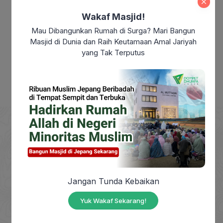
Merdeka?
Wakaf Masjid!
Makna Maulid Nabi Muhammad SAW:
Mau Dibangunkan Rumah di Surga? Mari Bangun
Meneladani Akhlak Rasulullah dalam
Masjid di Dunia dan Raih Keutamaan Amal Jariyah
Kehidupan Sehari-hari
yang Tak Terputus
DOMPET DHUAFA adalah Lembaga Nirlaba milik
masyarakat, berdiri sejak tahun 1993, yang
Jangan Tunda Kebaikan
berkhidmat mengangkat harkat sosial masyarakat
Yuk Wakaf Sekarang!
dhuafa dengan mendayagunakan zakat, infak,
sedekah dan wakaf (ZISWAF) serta dana sosial