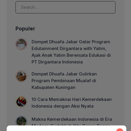
bulan yang penuh berkah ini. Hukum
pelaksanaannya adalah sunnah
muakkad, yang sangat […]
Populer
Dompet Dhuafa Jabar Gelar Program
Edutainment Dirgantara with Yatim,
Ajak Anak Yatim Berwisata Edukasi di
PT Dirgantara Indonesia
Dompet Dhuafa Jabar Gulirkan
Program Pembinaan Mualaf di
Kabupaten Kuningan
10 Cara Memaknai Hari Kemerdekaan
Indonesia dengan Aksi Nyata
Makna Kemerdekaan Indonesia di Era
Modern: Sudahkah Kita Benar-Benar