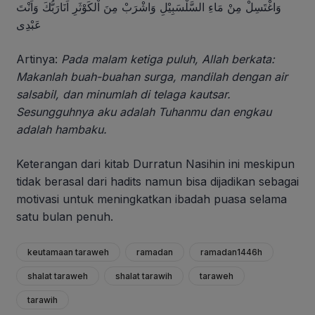
وَاغْتَسِلْ مِنْ مَاءِ السَّلْسَبِيْلِ وَاشْرَبْ مِنَ اْلكَوْثَرِ اَنَارَبُّكَ وَاَنْتَ
عَبْدِى
Artinya:
Pada malam ketiga puluh, Allah berkata:
Makanlah buah-buahan surga, mandilah dengan air
salsabil, dan minumlah di telaga kautsar.
Sesungguhnya aku adalah Tuhanmu dan engkau
adalah hambaku.
Keterangan dari kitab Durratun Nasihin ini meskipun
tidak berasal dari hadits namun bisa dijadikan sebagai
motivasi untuk meningkatkan ibadah puasa selama
satu bulan penuh.
keutamaan taraweh
ramadan
ramadan1446h
shalat taraweh
shalat tarawih
taraweh
tarawih