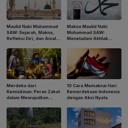
Maulid Nabi Muhammad
Makna Maulid Nabi
SAW: Sejarah, Makna,
Muhammad SAW:
Refleksi Diri, dan Amalan
Meneladani Akhlak
yang Dianjurkan
Rasulullah dalam
Kehidupan Sehari-hari
Merdeka dari
10 Cara Memaknai Hari
Kemiskinan: Peran Zakat
Kemerdekaan Indonesia
dalam Mewujudkan
dengan Aksi Nyata
Indonesia yang Lebih
Sejahtera