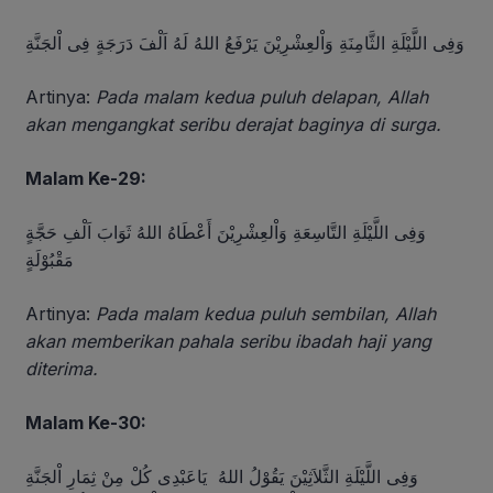
وَفِى اللَّيْلَةِ الثَّامِنَةِ وَاْلعِشْرِيْنَ يَرْفَعُ اللهُ لَهُ اَلْفَ دَرَجَةٍ فِى اْلجَنَّةِ
Artinya:
Pada malam kedua puluh delapan, Allah
akan mengangkat seribu derajat baginya di surga.
Malam Ke-29:
وَفِى اللَّيْلَةِ التَّاسِعَةِ وَاْلعِشْرِيْنَ أَعْطَاهُ اللهُ ثَوَابَ اَلْفِ حَجَّةٍ
مَقْبُوْلَةٍ
Artinya:
Pada malam kedua puluh sembilan, Allah
akan memberikan pahala seribu ibadah haji yang
diterima.
Malam Ke-30:
وَفِى اللَّيْلَةِ الثَّلاَثِيْنَ يَقُوْلُ اللهُ يَاعَبْدِى كُلْ مِنْ ثِمَارِ اْلجَنَّةِ