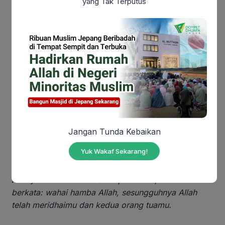
yang Tak Terputus
masuk surga baginya.
Malam Ke-17:
وَفِى اللَّيْلَةِ السَّابِعَةَ عَشَرَةَ يُعْطَى مِثْلَ ثَوَابَ الْاَنْبِيَاءِ
Artinya:
Pada malam ketujuh belas, akan diberi
pahala sebagaimana pahala para Nabi.
Malam Ke-18:
Jangan Tunda Kebaikan
وَفىِ اللَّيْلَةِ الثَّامِنَةَ عَشَرَةَ نَادَى مَلَكٌ يَاعَبْدَ اللهِ اَنَّ اللهَ رَضِىَ
Yuk Wakaf Sekarang!
عَنْكَ وَعَنْ وَالِدَيْكَ
Artinya:
Pada malam kedelapan belas, malaikat
berkata: wahai hamba Allah, sesungguhnya Allah
telah meridhaimu dan kedua orang tuamu.