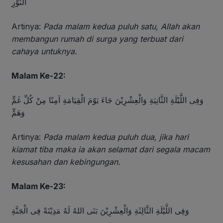
النُّوْرِ
Artinya:
Pada malam kedua puluh satu, Allah akan
membangun rumah di surga yang terbuat dari
cahaya untuknya.
Malam Ke-22:
وَفِى اللَّيْلَةِ الثَّانِيَةِ وَالْعِشْرِيْنَ جَاءَ يَوْمَ الْقِيَامَةِ آمِنًا مِنْ كُلِّ غَمٍّ
وَهَمٍّ
Artinya:
Pada malam kedua puluh dua, jika hari
kiamat tiba maka ia akan selamat dari segala macam
kesusahan dan kebingungan.
Malam Ke-23:
وَفِى اللَّيْلَةِ الثَّالِثَةِ وَالْعِشْرِيْنَ بَنَى اللهُ لَهُ مَدِيْنَةً فِى الْجَنَّةِ