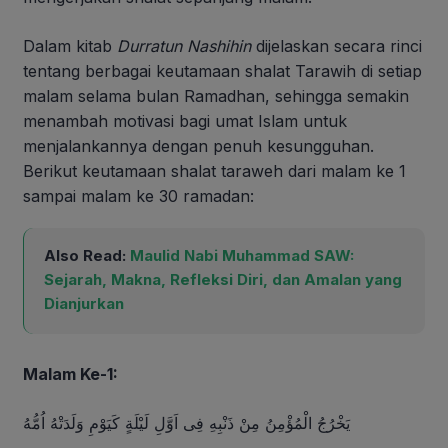
Dalam kitab
Durratun Nashihin
dijelaskan secara rinci
tentang berbagai keutamaan shalat Tarawih di setiap
malam selama bulan Ramadhan, sehingga semakin
menambah motivasi bagi umat Islam untuk
menjalankannya dengan penuh kesungguhan.
Berikut keutamaan shalat taraweh dari malam ke 1
sampai malam ke 30 ramadan:
Also Read:
Maulid Nabi Muhammad SAW:
Sejarah, Makna, Refleksi Diri, dan Amalan yang
Dianjurkan
Malam Ke-1:
يَخْرُجُ الْمُؤْمِنُ مِنْ ذَنْبِهِ فِى اَوَّلِ لَيْلَةٍ كَيَوْمِ وَلَدَتْهُ اُمُّهُ