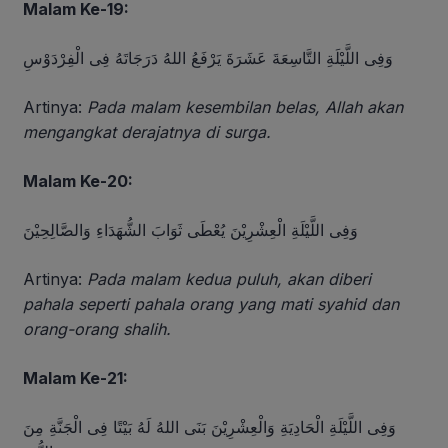
Malam Ke-19:
وَفِى اللَّيْلَةِ التَّاسِعَةَ عَشَرَةَ يَرْفَعُ اللهُ دَرَجَاتَهُ فِى الْفِرْدَوْسِ
Artinya:
Pada malam kesembilan belas, Allah akan
mengangkat derajatnya di surga.
Malam Ke-20:
وَفِى اللَّيْلَةِ الْعِشْرِيْنَ يُعْطَى ثَوَابَ الشُّهَدَاءِ وَالصَّالِحِيْنَ
Artinya:
Pada malam kedua puluh, akan diberi
pahala seperti pahala orang yang mati syahid dan
orang-orang shalih.
Malam Ke-21:
وَفِى اللَّيْلَةِ الْحَادِيَةِ وَالْعِشْرِيْنَ بَنَى اللهُ لَهُ بَيْتًا فِى الْجَنَّةِ مِنَ