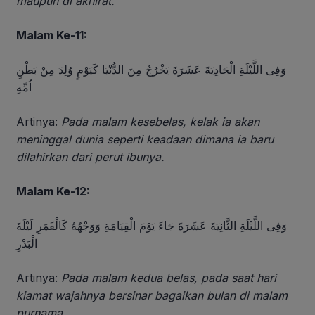
maupun di akhirat.
Malam Ke-11:
وَفِى اللَّيْلَةِ الْحَادِيَةَ عَشَرَةَ يَخْرُجُ مِنَ الدُّنْيَا كَيَوْمٍ وُلِدَ مِنْ بَطْنِ
اُمِّهِ
Artinya:
Pada malam kesebelas, kelak ia akan
meninggal dunia seperti keadaan dimana ia baru
dilahirkan dari perut ibunya.
Malam Ke-12:
وَفِى اللَّيْلَةِ الثَّانِيَةَ عَشَرَةَ جَاءَ يَوْمَ الْقِيَامَةِ وَوَجْهُهُ كَالْقَمَرِ لَيْلَةَ
الْبَدْرِ
Artinya:
Pada malam kedua belas, pada saat hari
kiamat wajahnya bersinar bagaikan bulan di malam
purnama.