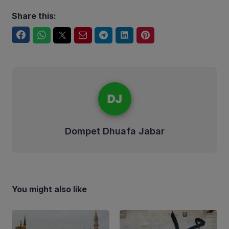
Share this:
Facebook
WhatsApp
Twitter
Email
Telegram
LinkedIn
Pinterest
Dompet Dhuafa Jabar
Dompet Dhuafa Jabar
You might also like