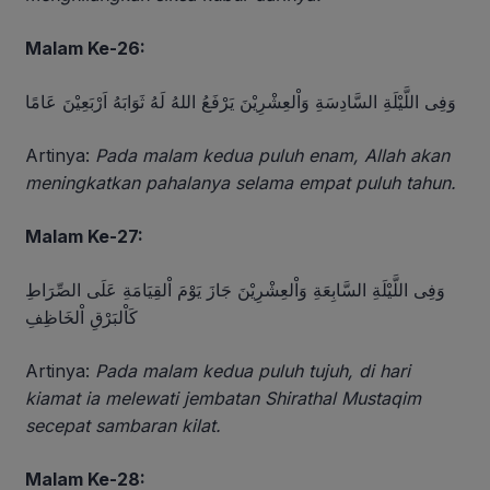
Malam Ke-26:
وَفِى اللَّيْلَةِ السَّادِسَةِ وَاْلعِشْرِيْنَ يَرْفَعُ اللهُ لَهُ ثَوَابَهُ اَرْبَعِيْنَ عَامًا
Artinya:
Pada malam kedua puluh enam, Allah akan
meningkatkan pahalanya selama empat puluh tahun.
Malam Ke-27:
وَفِى اللَّيْلَةِ السَّابِعَةِ وَاْلعِشْرِيْنَ جَازَ يَوْمَ اْلقِيَامَةِ عَلَى الصِّرَاطِ
كَاْلبَرْقِ اْلخَاظِفِ
Artinya:
Pada malam kedua puluh tujuh, di hari
kiamat ia melewati jembatan Shirathal Mustaqim
secepat sambaran kilat.
Malam Ke-28: