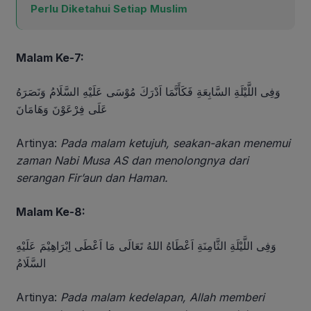
Perlu Diketahui Setiap Muslim
Malam Ke-7:
وَفِى اللَّيْلَةِ السَّابِعَةِ فَكَأَنَّمَا اَدْرَكَ مُوْسَى عَلَيْهِ السَّلَامُ وَنَصَرَهُ
عَلَى فِرْعَوْنَ وَهَامَانَ
Artinya:
Pada malam ketujuh, seakan-akan menemui
zaman Nabi Musa AS dan menolongnya dari
serangan Fir’aun dan Haman.
Malam Ke-8:
وَفِى اللَّيْلَةِ الثَّامِنَةِ اَعْطَاهُ اللهُ تَعَالَى مَا اَعْطَى اِبْرَاهِيْمَ عَلَيْهِ
السَّلَامُ
Artinya:
Pada malam kedelapan, Allah memberi