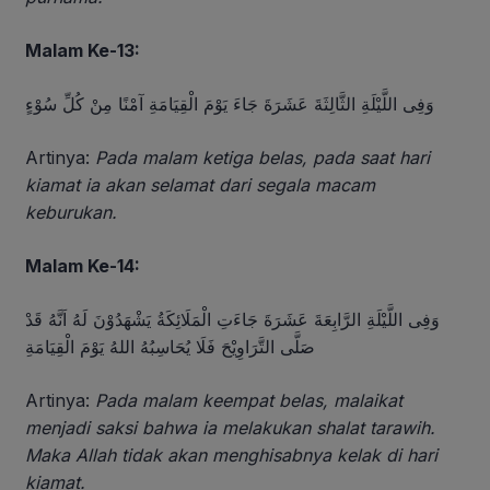
Malam Ke-13:
وَفِى اللَّيْلَةِ الثَّالِثَةَ عَشَرَةَ جَاءَ يَوْمَ الْقِيَامَةِ آمْنًا مِنْ كُلِّ سُوْءٍ
Artinya:
Pada malam ketiga belas, pada saat hari
kiamat ia akan selamat dari segala macam
keburukan.
Malam Ke-14:
وَفِى اللَّيْلَةِ الرَّابِعَةَ عَشَرَةَ جَاءَتِ الْمَلَائِكَةُ يَشْهَدُوْنَ لَهُ اَنَّهُ قَدْ
صَلَّى التَّرَاوِيْحَ فَلَا يُحَاسِبُهُ اللهُ يَوْمَ الْقِيَامَةِ
Artinya:
Pada malam keempat belas, malaikat
menjadi saksi bahwa ia melakukan shalat tarawih.
Maka Allah tidak akan menghisabnya kelak di hari
kiamat.