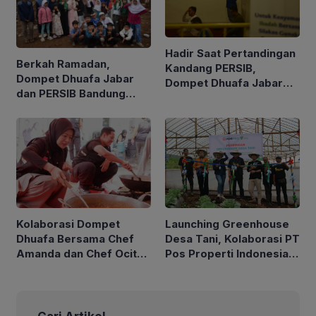
Hadir Saat Pertandingan
Berkah Ramadan,
Kandang PERSIB,
Dompet Dhuafa Jabar
Dompet Dhuafa Jabar
dan PERSIB Bandung
Dukung Fasilitas Musala
Salurkan Donasi
di Stadion GBLA
Kepedulian
Pascabencana Longsor
di Cisarua, Bandung
Barat
Kolaborasi Dompet
Launching Greenhouse
Dhuafa Bersama Chef
Desa Tani, Kolaborasi PT
Amanda dan Chef Ocit
Pos Properti Indonesia
dalam Berbagi Keceriaan
dan Dompet Dhuafa
untuk Penyintas Bencana
Jabar Dorong
di Desa Pasirlangu
Pemberdayaan Petani