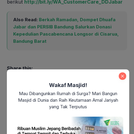
berikut
http://bit.ly/WA_CustomerCare_DDJabar
Also Read:
Berkah Ramadan, Dompet Dhuafa
Jabar dan PERSIB Bandung Salurkan Donasi
Kepedulian Pascabencana Longsor di Cisarua,
Bandung Barat
Share this:
Facebook
WhatsApp
Twitter
Email
Telegram
LinkedIn
Pinterest
Wakaf Masjid!
Mau Dibangunkan Rumah di Surga? Mari Bangun
Masjid di Dunia dan Raih Keutamaan Amal Jariyah
yang Tak Terputus
Dompet Dhuafa Jabar