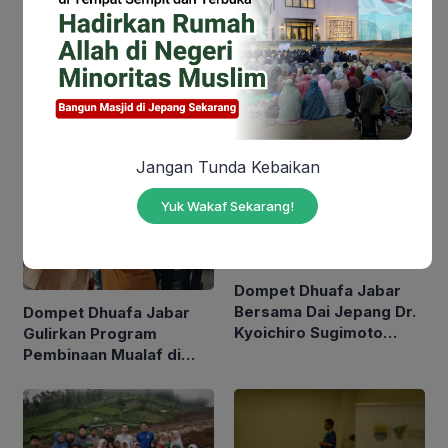
Dompet Dhuafa Jabar
You might also like
Jangan Tunda Kebaikan
Yuk Wakaf Sekarang!
Dompet Dhuafa Jabar
Bersama Dai Jepang Dr.
Dompet Dhuafa Jabar
Kyoichiro Sugimoto
Gulirkan Program
Gelar Safari Dakwah di
Pembinaan Mualaf di
Bandung Sampaikan
Kabupaten Kuningan
Geliat Islam di Negeri
Sakura