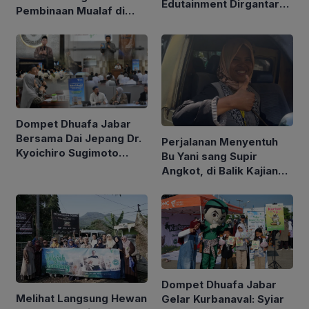
Edutainment Dirgantara
Pembinaan Mualaf di
with Yatim, Ajak Anak
Kabupaten Kuningan
Yatim Berwisata Edukasi
di PT Dirgantara
Indonesia
Dompet Dhuafa Jabar
Bersama Dai Jepang Dr.
Perjalanan Menyentuh
Kyoichiro Sugimoto
Bu Yani sang Supir
Gelar Safari Dakwah di
Angkot, di Balik Kajian
Bandung Sampaikan
Sahabat Netra Dompet
Geliat Islam di Negeri
Dhuafa Jabar
Sakura
Dompet Dhuafa Jabar
Melihat Langsung Hewan
Gelar Kurbanaval: Syiar