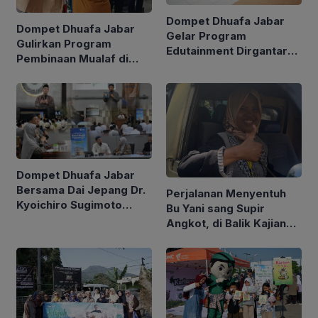
Dompet Dhuafa Jabar
Dompet Dhuafa Jabar
Gelar Program
Gulirkan Program
Edutainment Dirgantara
Pembinaan Mualaf di
with Yatim, Ajak Anak
Kabupaten Kuningan
Yatim Berwisata Edukasi
di PT Dirgantara
Indonesia
Dompet Dhuafa Jabar
Bersama Dai Jepang Dr.
Perjalanan Menyentuh
Kyoichiro Sugimoto
Bu Yani sang Supir
Gelar Safari Dakwah di
Angkot, di Balik Kajian
Bandung Sampaikan
Sahabat Netra Dompet
Geliat Islam di Negeri
Dhuafa Jabar
Sakura