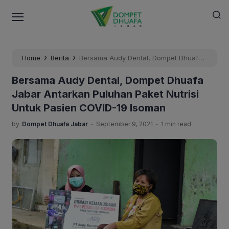
›
›
Home
Berita
Bersama Audy Dental, Dompet Dhuafa
Jabar Antarkan Puluhan Paket Nutrisi Untuk Pasien
Bersama Audy Dental, Dompet Dhuafa
COVID-19 Isoman
Jabar Antarkan Puluhan Paket Nutrisi
Untuk Pasien COVID-19 Isoman
.
.
by
Dompet Dhuafa Jabar
September 9, 2021
1 min read