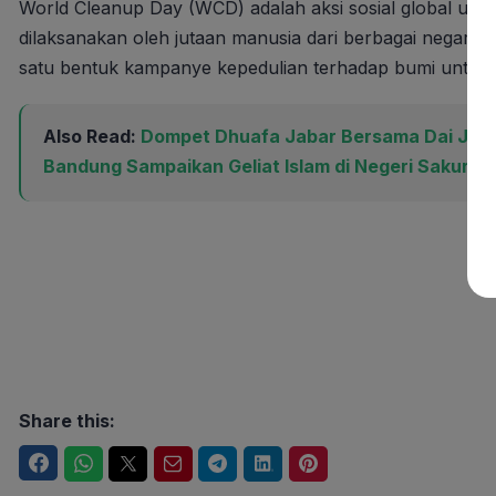
World Cleanup Day (WCD) adalah aksi sosial global un
dilaksanakan oleh jutaan manusia dari berbagai negara,
satu bentuk kampanye kepedulian terhadap bumi untuk 
Also Read:
Dompet Dhuafa Jabar Bersama Dai Jepan
Bandung Sampaikan Geliat Islam di Negeri Sakura
Share this:
Facebook
WhatsApp
Twitter
Email
Telegram
LinkedIn
Pinterest