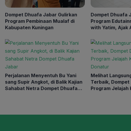
Dompet Dhuafa Jabar Gulirkan
Dompet Dhuafa J
Program Pembinaan Mualaf di
Program Edutain
Kabupaten Kuningan
with Yatim, Ajak
Berwisata Edukas
Dirgantara Indon
Perjalanan Menyentuh Bu Yani
Melihat Langsun
sang Supir Angkot, di Balik Kajian
Terbaik, Dompet
Sahabat Netra Dompet Dhuafa
Program Jelajah
Jabar
Bersama Donatu