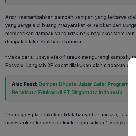
Andri menambahkan sampah-sampah yang terbawa oleh 
yang sengaja di buang masyarakat ke selokan dan sungai
memberikan dampak yang tidak baik bagi ekosistem laut.
dampak tidak sehat bagi manusia.
“Maka perlu upaya efektif untuk mengurangi sampah, m
Recycle. Langkah 3R dapat dilakukan oleh siapapun dimul
Also Read:
Dompet Dhuafa Jabar Gelar Program Edu
Berwisata Edukasi di PT Dirgantara Indonesia
“Semoga yg kita lakukan tidak hanya hari ini saja, tetap
melestarikan kebersihan lingkungan sekitar,” pungkasny