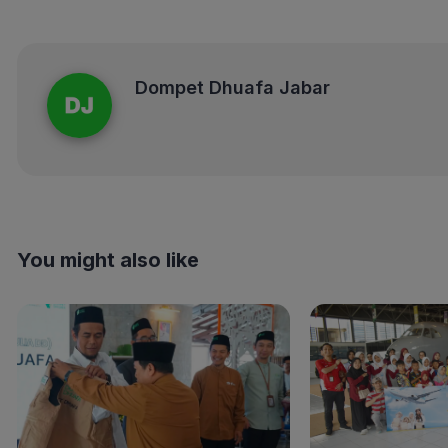
Dompet Dhuafa Jabar
Dompet Dhuafa Jabar
You might also like