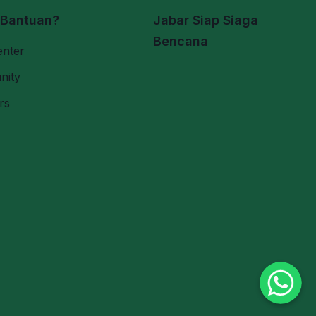
 Bantuan?
Jabar Siap Siaga
Bencana
enter
nity
rs