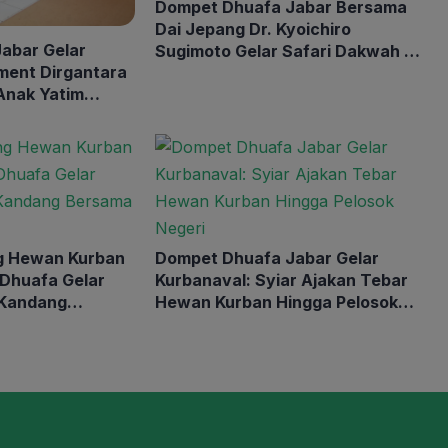
Dompet Dhuafa Jabar Bersama
Dai Jepang Dr. Kyoichiro
abar Gelar
Sugimoto Gelar Safari Dakwah di
ment Dirgantara
Bandung Sampaikan Geliat Islam
 Anak Yatim
di Negeri Sakura
i di PT
esia
g Hewan Kurban
Dompet Dhuafa Jabar Gelar
 Dhuafa Gelar
Kurbanaval: Syiar Ajakan Tebar
 Kandang
Hewan Kurban Hingga Pelosok
r
Negeri