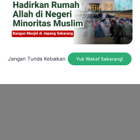
tuk memerangi masalah sampah di dunia. Kegiatan WCD
 suku, budaya, agama, dan ras. Aksi ini merupakan salah
menjaga bumi dari kerusakan akibat sampah.
g Dr. Kyoichiro Sugimoto Gelar Safari Dakwah di
Jangan Tunda Kebaikan
Yuk Wakaf Sekarang!