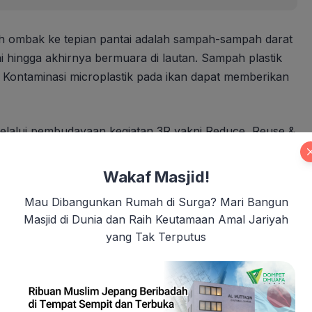
ombak ke tepian pantai adalah sampah-sampah darat
 hingga akhirnya bermuara di lautan. Sampah plastik
 Kontaminasi microplastik pada ikan dapat memberikan
elalui pembudayaan kegiatan 3R yakni Reduce, Reuse &
ai dari lingkungan rumah,” lanjut Andri.
Wakaf Masjid!
tainment Dirgantara with Yatim, Ajak Anak Yatim
Mau Dibangunkan Rumah di Surga? Mari Bangun
Masjid di Dunia dan Raih Keutamaan Amal Jariyah
yang Tak Terputus
i bisa menjadi kebiasaan sehari-hari dalam menjaga dan
a.