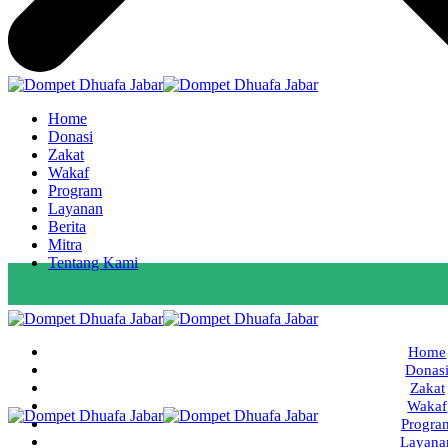
Home
Donasi
Zakat
Wakaf
Program
Layanan
Berita
Mitra
Tentang Kami
Home
Donas
Zakat
Wakaf
Progra
Layana