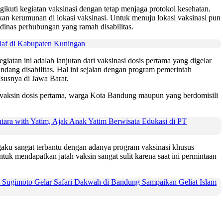
kuti kegiatan vaksinasi dengan tetap menjaga protokol kesehatan.
an kerumunan di lokasi vaksinasi. Untuk menuju lokasi vaksinasi pun
 dinas perhubungan yang ramah disabilitas.
af di Kabupaten Kuningan
tan ini adalah lanjutan dari vaksinasi dosis pertama yang digelar
dang disabilitas. Hal ini sejalan dengan program pemerintah
susnya di Jawa Barat.
 vaksin dosis pertama, warga Kota Bandung maupun yang berdomisili
ara with Yatim, Ajak Anak Yatim Berwisata Edukasi di PT
gaku sangat terbantu dengan adanya program vaksinasi khusus
ntuk mendapatkan jatah vaksin sangat sulit karena saat ini permintaan
 Sugimoto Gelar Safari Dakwah di Bandung Sampaikan Geliat Islam