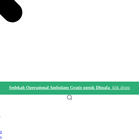
Sedekah Operasional Ambulans Gratis untuk Dhuafa
. klik disini
i
m
n