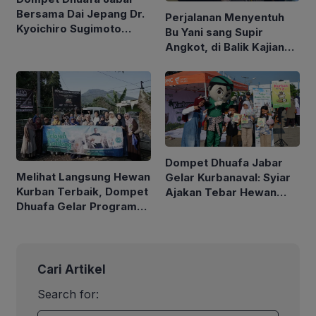
Bersama Dai Jepang Dr.
Perjalanan Menyentuh
Kyoichiro Sugimoto
Bu Yani sang Supir
Gelar Safari Dakwah di
Angkot, di Balik Kajian
Bandung Sampaikan
Sahabat Netra Dompet
Geliat Islam di Negeri
Dhuafa Jabar
Sakura
Dompet Dhuafa Jabar
Melihat Langsung Hewan
Gelar Kurbanaval: Syiar
Kurban Terbaik, Dompet
Ajakan Tebar Hewan
Dhuafa Gelar Program
Kurban Hingga Pelosok
Jelajah Kandang
Negeri
Bersama Donatur
Cari Artikel
Search for: