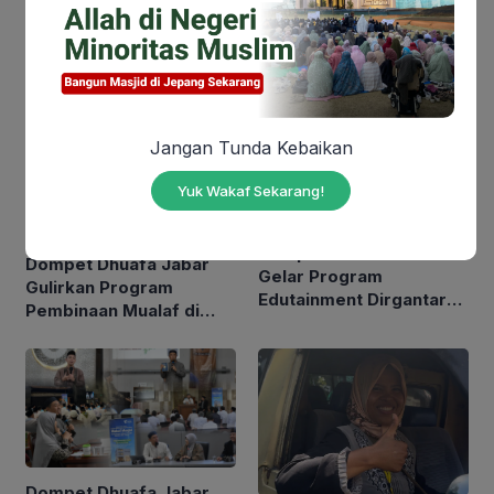
You might also like
Jangan Tunda Kebaikan
Yuk Wakaf Sekarang!
Dompet Dhuafa Jabar
Dompet Dhuafa Jabar
Gelar Program
Gulirkan Program
Edutainment Dirgantara
Pembinaan Mualaf di
with Yatim, Ajak Anak
Kabupaten Kuningan
Yatim Berwisata Edukasi
di PT Dirgantara
Indonesia
Dompet Dhuafa Jabar