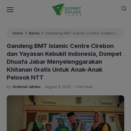
›
›
Home
Berita
Gandeng BMT Islamic Centre Cirebon
dan Yayasan Kebukit Indonesia, Dompet Dhuafa Jabar
Gandeng BMT Islamic Centre Cirebon
Menyelenggarakan Khitanan Gratis Untuk Anak-Anak
dan Yayasan Kebukit Indonesia, Dompet
Pelosok NTT
Dhuafa Jabar Menyelenggarakan
Khitanan Gratis Untuk Anak-Anak
Pelosok NTT
.
.
by
Arahmat Jatnika
August 3, 2023
1 min read