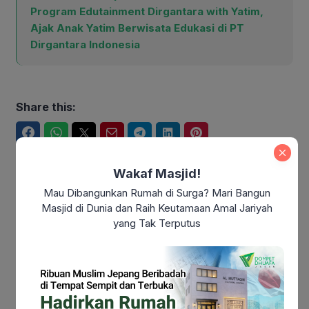
Program Edutainment Dirgantara with Yatim,
Ajak Anak Yatim Berwisata Edukasi di PT
Dirgantara Indonesia
Share this:
Facebook
WhatsApp
Twitter
Email
Telegram
LinkedIn
Pinterest
Wakaf Masjid!
Mau Dibangunkan Rumah di Surga? Mari Bangun
Arahmat Jatnika
Masjid di Dunia dan Raih Keutamaan Amal Jariyah
yang Tak Terputus
Arahmat Jatnika