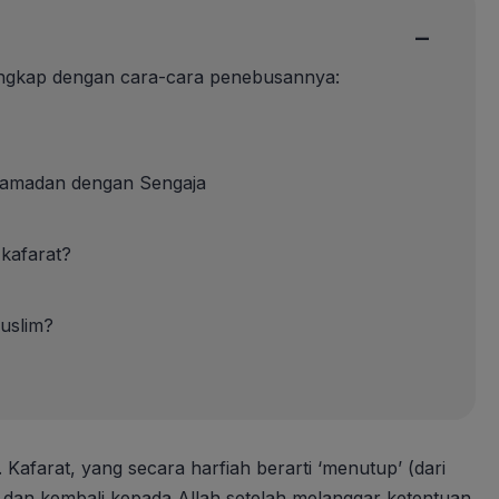
−
 lengkap dengan cara-cara penebusannya:
 Ramadan dengan Sengaja
kafarat?
uslim?
. Kafarat, yang secara harfiah berarti ‘menutup’ (dari
 dan kembali kepada Allah setelah melanggar ketentuan