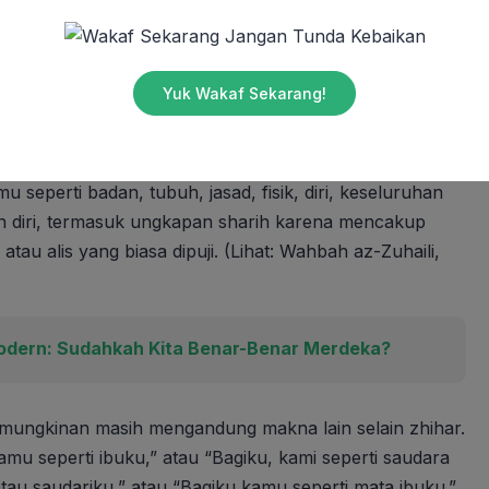
Jangan Tunda Kebaikan
 kinayah. Ungkapan sharih adalah ungkapan yang tidak
Yuk Wakaf Sekarang!
dak disertai niat orang yang mengucapkannya.
strinya, “Bagiku, kamu seperti punggung ibuku,” atau,
seperti badan, tubuh, jasad, fisik, diri, keseluruhan
an diri, termasuk ungkapan sharih karena mencakup
u alis yang biasa dipuji. (Lihat: Wahbah az-Zuhaili,
odern: Sudahkah Kita Benar-Benar Merdeka?
ungkinan masih mengandung makna lain selain zhihar.
mu seperti ibuku,” atau “Bagiku, kami seperti saudara
au saudariku,” atau “Bagiku kamu seperti mata ibuku.”