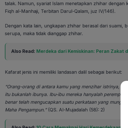
talak. Namun, syariat Islam menetapkan zhihar dengan ket
Fiqh al-Manhaji, Terbitan Darul-Qalam, juz IV/146).
Dengan kata lain, ungkapan zhihar berasal dari suami, buk
serupa, maka tidak dianggap zhihar.
Also Read:
Merdeka dari Kemiskinan: Peran Zakat 
Kafarat jenis ini memiliki landasan dalil sebagai berikut:
“Orang-orang di antara kamu yang menzihar istrinya, (me
itu bukanlah ibunya. Ibu-ibu mereka hanyalah perempu
benar telah mengucapkan suatu perkataan yang mungkar
Maha Pengampun.”
(QS. Al-Mujadalah (58): 2)
Also Read:
10 Cara Memaknai Hari Kemerdekaan In