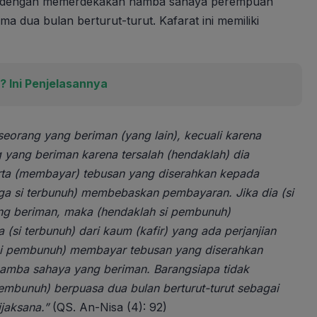
bus dengan memerdekakan hamba sahaya perempuan
 dua bulan berturut-turut. Kafarat ini memiliki
 Ini Penjelasannya
eorang yang beriman (yang lain), kecuali karena
 yang beriman karena tersalah (hendaklah) dia
ta (membayar) tebusan yang diserahkan kepada
arga si terbunuh) membebaskan pembayaran. Jika dia (si
ng beriman, maka (hendaklah si pembunuh)
si terbunuh) dari kaum (kafir) yang ada perjanjian
si pembunuh) membayar tebusan yang diserahkan
hamba sahaya yang beriman. Barangsiapa tidak
mbunuh) berpuasa dua bulan berturut-turut sebagai
jaksana.”
(QS. An-Nisa (4): 92)