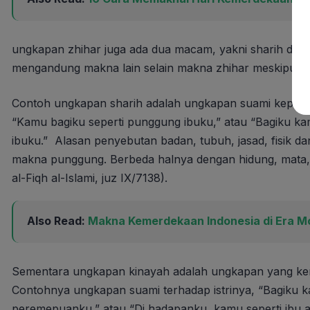
ungkapan zhihar juga ada dua macam, yakni sharih dan
mengandung makna lain selain makna zhihar meskipun ti
Contoh ungkapan sharih adalah ungkapan suami kepada i
“Kamu bagiku seperti punggung ibuku,” atau “Bagiku kamu 
ibuku.” Alasan penyebutan badan, tubuh, jasad, fisik d
makna punggung. Berbeda halnya dengan hidung, mata, ata
al-Fiqh al-Islami, juz IX/7138).
Also Read:
Makna Kemerdekaan Indonesia di Era M
Sementara ungkapan kinayah adalah ungkapan yang kem
Contohnya ungkapan suami terhadap istrinya, “Bagiku ka
peremepuanku,” atau “Di hadapanku, kamu seperti ibu at