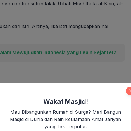
entuan lain selain talak. (Lihat: Mushthafa al-Khin, al-
an dari istri. Artinya, jika istri mengucapkan hal
dalam Mewujudkan Indonesia yang Lebih Sejahtera
nganggap istrinya sebagai ibunya, padahal) istri mereka
an yang melahirkannya. Dan sesungguhnya mereka benar-
Wakaf Masjid!
 dan dusta. Dan sesungguhnya Allah Maha Pemaaf,
Mau Dibangunkan Rumah di Surga? Mari Bangun
Masjid di Dunia dan Raih Keutamaan Amal Jariyah
yang Tak Terputus
donesia dengan Aksi Nyata