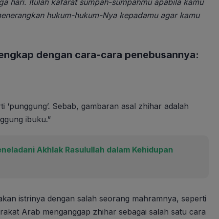
ga hari. Itulah kafarat sumpah-sumpahmu apabila kamu
h menerangkan hukum-hukum-Nya kepadamu agar kamu
t lengkap dengan cara-cara penebusannya:
rti ‘punggung’. Sebab, gambaran asal zhihar adalah
nggung ibuku.”
ladani Akhlak Rasulullah dalam Kehidupan
akan istrinya dengan salah seorang mahramnya, seperti
rakat Arab menganggap zhihar sebagai salah satu cara