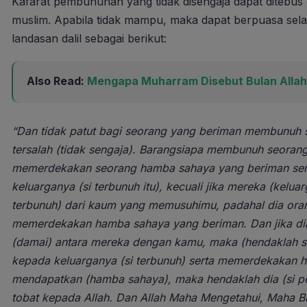
Kafarat pembunuhan yang tidak disengaja dapat dite
muslim. Apabila tidak mampu, maka dapat berpuasa selama
landasan dalil sebagai berikut:
Also Read:
Mengapa Muharram Disebut Bulan Allah?
“Dan tidak patut bagi seorang yang beriman membunuh s
tersalah (tidak sengaja). Barangsiapa membunuh seorang
memerdekakan seorang hamba sahaya yang beriman ser
keluarganya (si terbunuh itu), kecuali jika mereka (kelu
terbunuh) dari kaum yang memusuhimu, padahal dia ora
memerdekakan hamba sahaya yang beriman. Dan jika dia (
(damai) antara mereka dengan kamu, maka (hendaklah 
kepada keluarganya (si terbunuh) serta memerdekakan 
mendapatkan (hamba sahaya), maka hendaklah dia (si pe
tobat kepada Allah. Dan Allah Maha Mengetahui, Maha Bi