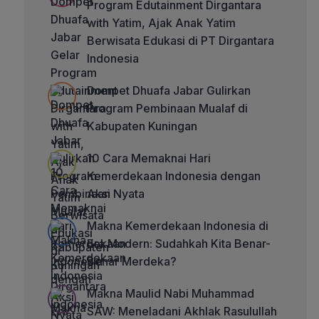
Program Edutainment Dirgantara
with Yatim, Ajak Anak Yatim
Berwisata Edukasi di PT Dirgantara
Indonesia
Dompet Dhuafa Jabar Gulirkan
Program Pembinaan Mualaf di
Kabupaten Kuningan
10 Cara Memaknai Hari
Kemerdekaan Indonesia dengan
Aksi Nyata
Makna Kemerdekaan Indonesia di
Era Modern: Sudahkah Kita Benar-
Benar Merdeka?
Makna Maulid Nabi Muhammad
SAW: Meneladani Akhlak Rasulullah