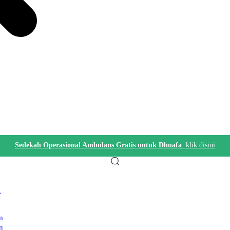
Sedekah Operasional Ambulans Gratis untuk Dhuafa
. klik disini
i
m
n