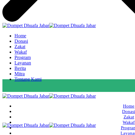
Home
Donasi
Zakat
Wakaf
Program
Layanan
Berita
Mitra
Tentang Kami
Home
Donas
Zakat
Wakaf
Progra
Layana