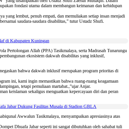
W” yang disampaikan oleh Ustadz Shufi Zaenal Muttaqin. Dalam
upakan fondasi utama dalam membangun keimanan dan kehidupan
ya yang lembut, penuh empati, dan memuliakan setiap insan menjadi
rsamai saudara-saudara disabilitas,” tutur Ustadz Shufi.
af di Kabupaten Kuningan
 Pola Pertolongan Allah (PPA) Tasikmalaya, serta Madrasah Tunarungu
pembangunan ekosistem dakwah disabilitas yang inklusif,
egaskan bahwa dakwah inklusif merupakan program prioritas di
rogram ini, kami ingin memastikan bahwa ruang-ruang keagamaan
ampingan, tetapi pemuliaan martabat.,”ujar Anjar.
n keislaman sekaligus menguatkan kepercayaan diri dan peran
fa Jabar Dukung Fasilitas Musala di Stadion GBLA
ssabiqunal Awwalun Tasikmalaya, menyampaikan apresiasinya atas
ompet Dhuafa Jabar seperti ini sangat dibutuhkan oleh sahabat tuli