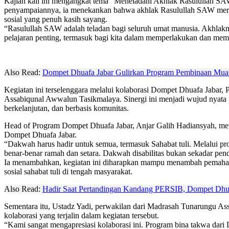
Kajian kali ini mengangkat tema “Meneladani Akhlak Rasulullah SA
penyampaiannya, ia menekankan bahwa akhlak Rasulullah SAW mer
sosial yang penuh kasih sayang.
“Rasulullah SAW adalah teladan bagi seluruh umat manusia. Akhlakn
pelajaran penting, termasuk bagi kita dalam memperlakukan dan membe
Also Read:
Dompet Dhuafa Jabar Gulirkan Program Pembinaan Mual
Kegiatan ini terselenggara melalui kolaborasi Dompet Dhuafa Jabar,
Assabiqunal Awwalun Tasikmalaya. Sinergi ini menjadi wujud nyata 
berkelanjutan, dan berbasis komunitas.
Head of Program Dompet Dhuafa Jabar, Anjar Galih Hadiansyah, men
Dompet Dhuafa Jabar.
“Dakwah harus hadir untuk semua, termasuk Sahabat tuli. Melalui p
benar-benar ramah dan setara. Dakwah disabilitas bukan sekadar pend
Ia menambahkan, kegiatan ini diharapkan mampu menambah pemahama
sosial sahabat tuli di tengah masyarakat.
Also Read:
Hadir Saat Pertandingan Kandang PERSIB, Dompet Dhua
Sementara itu, Ustadz Yadi, perwakilan dari Madrasah Tunarungu A
kolaborasi yang terjalin dalam kegiatan tersebut.
“Kami sangat mengapresiasi kolaborasi ini. Program bina takwa dari D