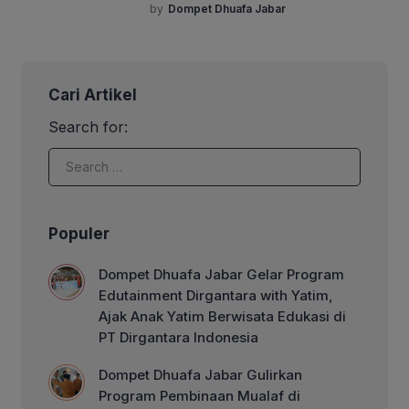
donatur, tim program Dompet Dhuafa
raut muka adik-adik yatim dan yatim […]
by
Dompet Dhuafa Jabar
Jawa Barat berhasil menyalurkan
bantuan berupa paket sembako
kepada pasien Orang Dengan
Gangguan Jiwa (ODGJ) yang berada di
Cari Artikel
Yayasan Al Fajar Berseri, Tambun-
Bekasi. Yayasan Al Fajar Berseri
Search for:
merupakan panti rehabilitas mental
yang ada di kawasan Tambun. Tidak
hanya menampung, namun juga
memberikan […]
Populer
Dompet Dhuafa Jabar Gelar Program
Edutainment Dirgantara with Yatim,
Ajak Anak Yatim Berwisata Edukasi di
PT Dirgantara Indonesia
Dompet Dhuafa Jabar Gulirkan
Program Pembinaan Mualaf di