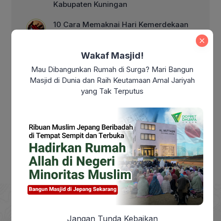
Kabupaten Kuningan
10 Cara Memaknai Hari Kemerdekaan
Indonesia dengan Aksi Nyata
Wakaf Masjid!
Makna Kemerdekaan Indonesia di Era
Mau Dibangunkan Rumah di Surga? Mari Bangun
Modern: Sudahkah Kita Benar-Benar
Masjid di Dunia dan Raih Keutamaan Amal Jariyah
Merdeka?
yang Tak Terputus
Makna Maulid Nabi Muhammad SAW:
Meneladani Akhlak Rasulullah dalam
Kehidupan Sehari-hari
Jangan Tunda Kebaikan