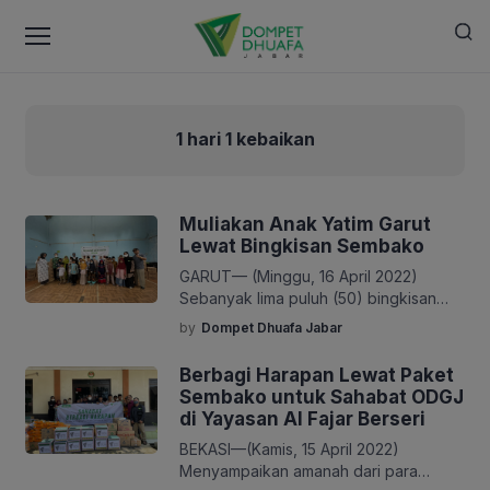
1 hari 1 kebaikan
Muliakan Anak Yatim Garut
Lewat Bingkisan Sembako
GARUT— (Minggu, 16 April 2022)
Sebanyak lima puluh (50) bingkisan
sembako disalurkan untuk anak-anak
by
Dompet Dhuafa Jabar
yatim dan yatim piatu di Desa Cibunar,
Kecamatan Cibatu, Kota Garut.
Berbagi Harapan Lewat Paket
Bingkisan berisikan bahan pokok
Sembako untuk Sahabat ODGJ
makanan ini merupakan pemberian dari
di Yayasan Al Fajar Berseri
orang-orang baik yang diperantarakan
BEKASI—(Kamis, 15 April 2022)
lewat Dompet Dhuafa Jawa Barat.
Menyampaikan amanah dari para
Terlihat antusias dan rasa bahagia di