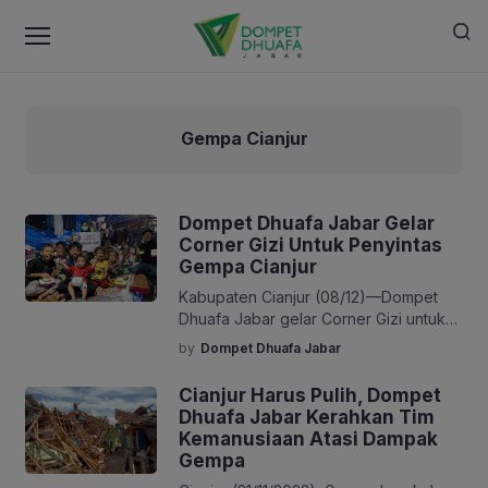
Gempa Cianjur
Dompet Dhuafa Jabar Gelar
Corner Gizi Untuk Penyintas
Gempa Cianjur
Kabupaten Cianjur (08/12)—Dompet
Dhuafa Jabar gelar Corner Gizi untuk
bayi dan anak guna mendapatkan gizi
by
Dompet Dhuafa Jabar
seimbang ditengah bencana gempa
Cianjur yang terjadi pada 21 November
Cianjur Harus Pulih, Dompet
2022. Menyediakan menu MPASI dan
Dhuafa Jabar Kerahkan Tim
makanan anak yang telah ditakar kadar
Kemanusiaan Atasi Dampak
protein dan karbohidratnya oleh
Gempa
relawan ahli gizi dari LKC Dompet