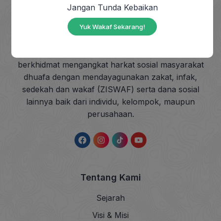
Jangan Tunda Kebaikan
Yuk Wakaf Sekarang!
DOMPET DHUAFA adalah Lembaga Nirlaba milik
masyarakat, berdiri sejak tahun 1993, yang
berkhidmat mengangkat harkat sosial masyarakat
dhuafa dengan mendayagunakan zakat, infak,
sedekah dan wakaf (ZISWAF) serta dana sosial
lainnya baik dari individu, kelompok, maupun
perusahaan.
Tentang Kami
Sejarah
Visi & Misi