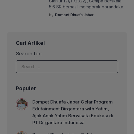
Cianjur (21/11/2022), Gempa berskala
Dhuafa. Rangkaian kegiatan corner gizi
5.6 SR berhasil memporak porandakan
akan diadakan selama sepekan […]
sebagian kawasan Cianjur.
by
Dompet Dhuafa Jabar
Berdasarkan data dari BMKG gempa
berada di kedalaman 10km tepatnya di
barat daya kabupaten Cianjur. Gempa
ini diindikasikan berasal dari
Cari Artikel
pergeseran Sesar Aktif Cimandiri.
Besarnya kekuatan gempa tidak hanya
Search for:
dirasakan di Cianjur melainkan Jakarta,
Bogor, Bandung, dan beberapa lokasi
lainnya. Sejak sore pukul […]
Populer
Dompet Dhuafa Jabar Gelar Program
Edutainment Dirgantara with Yatim,
Ajak Anak Yatim Berwisata Edukasi di
PT Dirgantara Indonesia