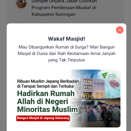
Dompet Dhuafa Jabar Gulirkan
Program Pembinaan Mualaf di
Kabupaten Kuningan
10 Cara Memaknai Hari Kemerdekaan
Indonesia dengan Aksi Nyata
Wakaf Masjid!
Makna Kemerdekaan Indonesia di Era
Mau Dibangunkan Rumah di Surga? Mari Bangun
Modern: Sudahkah Kita Benar-Benar
Masjid di Dunia dan Raih Keutamaan Amal Jariyah
Merdeka?
yang Tak Terputus
Makna Maulid Nabi Muhammad SAW:
Meneladani Akhlak Rasulullah dalam
Kehidupan Sehari-hari